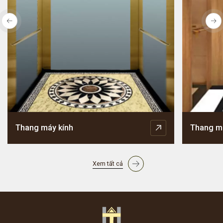
Thang máy kính
Thang m
Xem tất cả